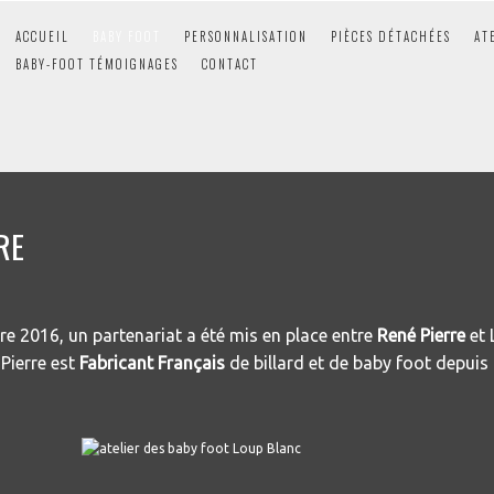
ACCUEIL
BABY FOOT
PERSONNALISATION
PIÈCES DÉTACHÉES
AT
BABY-FOOT TÉMOIGNAGES
CONTACT
RE
e 2016, un partenariat a été mis en place entre
René Pierre
et 
Pierre est
Fabricant Français
de billard et de baby foot depuis