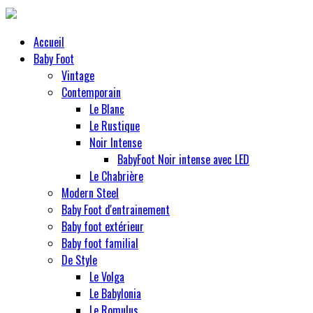
Accueil
Baby Foot
Vintage
Contemporain
Le Blanc
Le Rustique
Noir Intense
BabyFoot Noir intense avec LED
Le Chabrière
Modern Steel
Baby Foot d'entrainement
Baby foot extérieur
Baby foot familial
De Style
Le Volga
Le Babylonia
Le Romulus