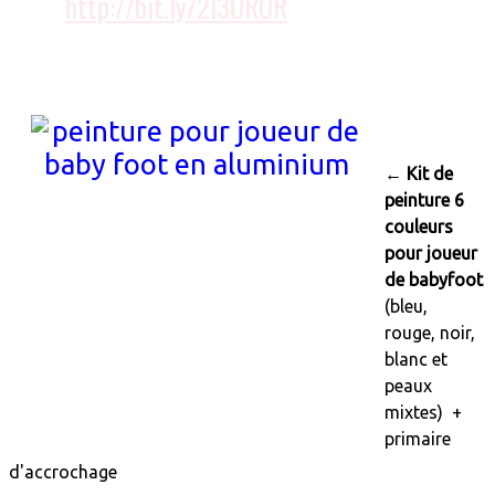
http://bit.ly/2l3OROR
:
←
Kit de
peinture 6
couleurs
pour joueur
de babyfoot
(bleu,
rouge,
noir,
blanc
et
peaux
mixtes)
+
primaire
d'accrochage