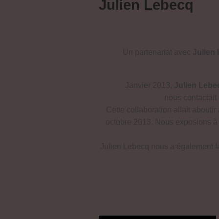
Julien Lebecq
Un partenariat avec
Julien
Janvier 2013,
Julien Lebe
nous contactait 
Cette collaboration allait abouti
octobre 2013. Nous exposions à c
Julien Lebecq nous a également fa