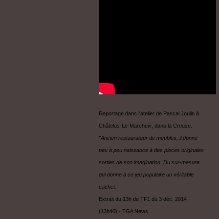
Reportage dans l'atelier de Pascal Joulin à
Châtelus-Le-Marcheix, dans la Creuse.
"Ancien restaurateur de meubles, il donne
peu à peu naissance à des pièces originales
sorties de son imagination. Du sur-mesure
qui donne à ce jeu populaire un véritable
cachet."
Extrait du 13h de TF1 du 3 déc. 2014
(13h40) - TGA News.