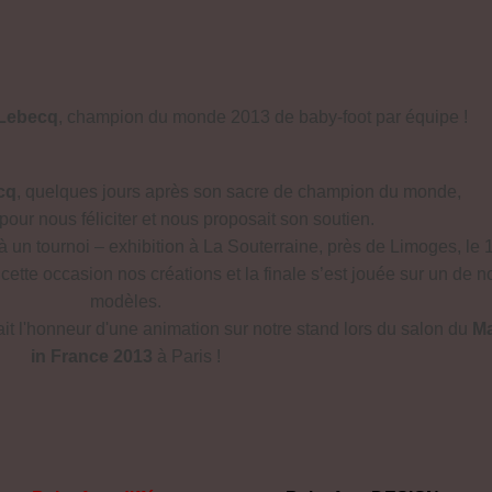
 Lebecq
, champion du monde 2013 de baby-foot par équipe !
cq
, quelques jours après son sacre de champion du monde,
pour nous féliciter et nous proposait son soutien.
r à un tournoi – exhibition à La Souterraine, près de Limoges, le 
ette occasion nos créations et la finale s’est jouée sur un de n
modèles.
it l'honneur d'une animation sur notre stand lors du salon du
M
in France 2013
à Paris !