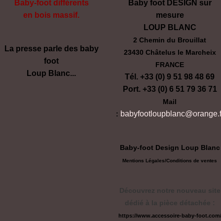
Baby-foot différents
Baby foot DESIGN sur
en bois massif.
mesure
LOUP BLANC
2 Chemin du Brouillat
La presse parle des baby
23430 Châtelus le Marcheix
foot
FRANCE
Loup Blanc...
Tél. +33 (0) 9 51 98 48 69
Port. +33 (0) 6 51 79 36 71
Mail
babyfootloupblanc@orange.f
:
Baby-foot Design Loup Blanc
Mentions Légales/
Conditions de ventes
Découvrez notre nouveau site
dédié à la pièce détachée :
https://www.accessoire-baby-foot.com