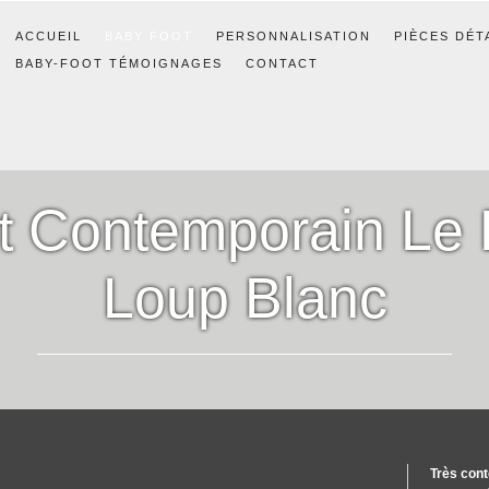
ACCUEIL
BABY FOOT
PERSONNALISATION
PIÈCES DÉT
BABY-FOOT TÉMOIGNAGES
CONTACT
t Contemporain Le 
Loup Blanc
Très con