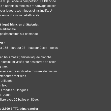
s du jeu et de la compétition, Le Blanc de
c a adopté la robe chic et sauvage de ses
pour joueurs techniques et instinctifs. Un
entre distinction et efficacité.
 laqué blanc en châtaignier.
n artisanale.
upplémentaires sur demande …
on :
r 155 – largeur 98 – hauteur 91cm – poids
en bois massif, finition laquée blanche.
 aluminium vissés sur des barres en acier
 inox.
acier avec ressorts et écrous en aluminium.
ntérieures rectifiées.
 grillagés.
rflex.
s rondes ou longues.
 : 2 ans.
livré avec 10 balles en liège.
de 2.600 € TTC départ atelier