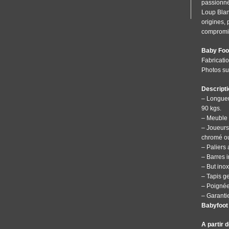
passionné
Loup Blan
origines, 
compromis 
Baby Foot
Fabricatio
Photos s
Descripti
– Longueu
90 kgs.
– Meuble 
– Joueurs
chromé ou
– Paliers 
– Barres i
– But inox
– Tapis ge
– Poignée
– Garantie
Babyfoot
A partir 