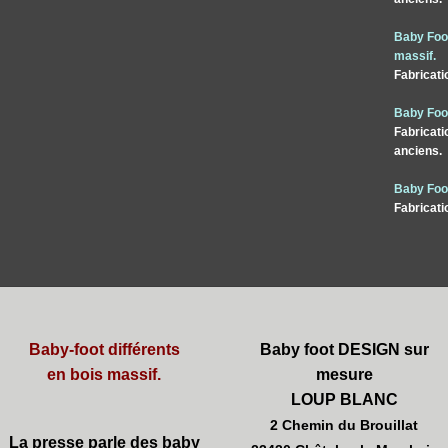
Baby Foot
massif.
Fabricati
Baby Foot
Fabricati
anciens.
Baby Foot
Fabricati
Baby-foot différents
Baby foot DESIGN sur
en bois massif.
mesure
LOUP BLANC
2 Chemin du Brouillat
La presse parle des baby