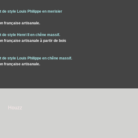
 de style Louis Philippe en merisier
on française artisanale.
 de style Henri II en chêne massif.
on française artisanale à partir de bois
 de style Louis Philippe en chêne massif.
on française artisanale.
Houzz