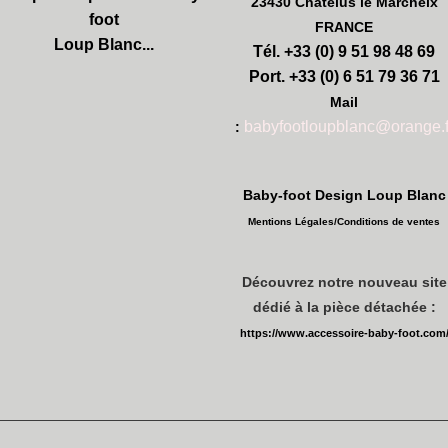
23430 Châtelus le Marcheix
foot
FRANCE
Loup Blanc...
Tél. +33 (0) 9 51 98 48 69
Port. +33 (0) 6 51 79 36 71
Mail
babyfootloupblanc@orange.f
:
Baby-foot Design Loup Blanc
Mentions Légales/
Conditions de ventes
Découvrez notre nouveau site
dédié à la pièce détachée :
https://www.accessoire-baby-foot.com