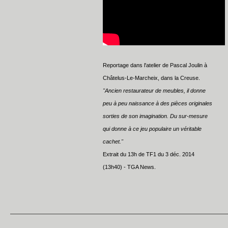
Reportage dans l'atelier de Pascal Joulin à
Châtelus-Le-Marcheix, dans la Creuse.
"Ancien restaurateur de meubles, il donne
peu à peu naissance à des pièces originales
sorties de son imagination. Du sur-mesure
qui donne à ce jeu populaire un véritable
cachet."
Extrait du 13h de TF1 du 3 déc. 2014
(13h40) - TGA News.