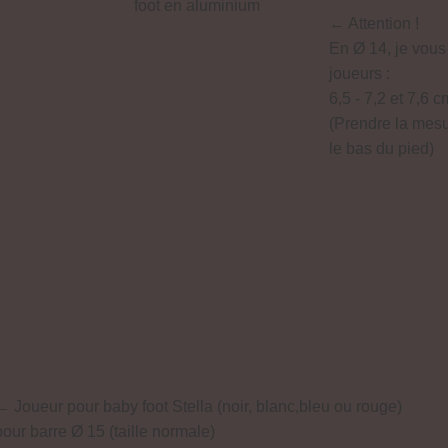
← Attention !
En Ø 14, je vous
joueurs :
6,5 - 7,2 et 7,6 c
(Prendre la mesu
le bas du pied)
← Joueur pour baby foot Stella (noir, blanc,bleu ou rouge)
pour barre Ø 15 (taille normale)