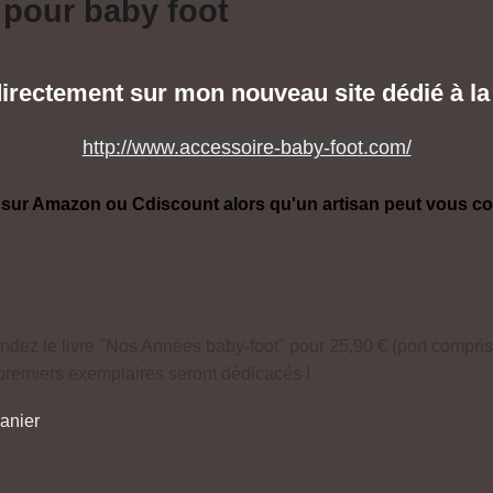
 pour baby foot
ectement sur mon nouveau site dédié à la 
http://www.accessoire-baby-foot.com/
 sur Amazon ou Cdiscount alors qu'un artisan peut vous 
ez le livre "Nos Années baby-foot" pour 25,90 € (port compris
premiers exemplaires seront dédicacés !