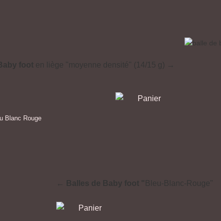
Baby foot
en liège "moyenne densité" (14/15 g) →
← Balles de Baby foot "
Bleu-Blanc-Rouge"