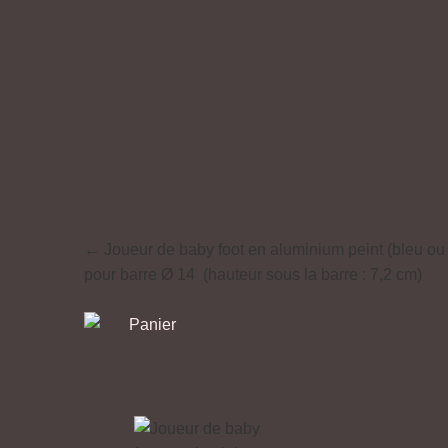
← Joueur de baby foot en aluminium peint (bleu ou
pour barre Ø 14 (hauteur sous la barre : 7,2 cm)