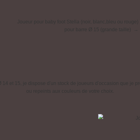
Joueur pour baby foot Stella (noir, blanc,bleu ou rouge)
pour barre Ø 15 (grande taille) →
 14 et 15, je dispose d'un stock de joueurs d'occasion que je 
ou repeints aux couleurs de votre choix.