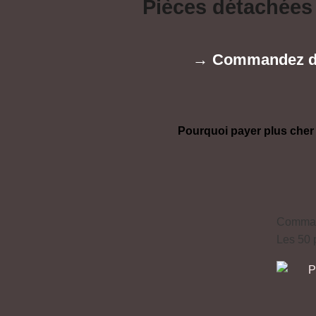
Pièces détachées
→ Commandez dir
Pourquoi payer plus cher
Command
Les 50 