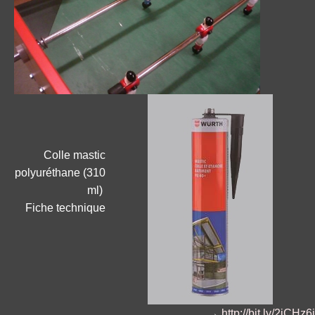
Colle mastic
polyuréthane (310
ml)
Fiche technique
→
http://bit.ly/2jCHz6i