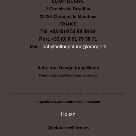
LOUP BLANC
2 Chemin du Brouillat
23430 Châtelus le Marcheix
FRANCE
Tél. +33 (0) 9 51 98 48 69
Port. +33 (0) 6 51 79 36 71
babyfootloupblanc@orange.fr
Mail :
Baby-foot Design Loup Blanc
Mentions Légales/
Conditions de ventes
Découvrez notre nouveau site dédié à la pièce détachée :
https://www.accessoire-baby-foot.com/
Houzz
Quelques références