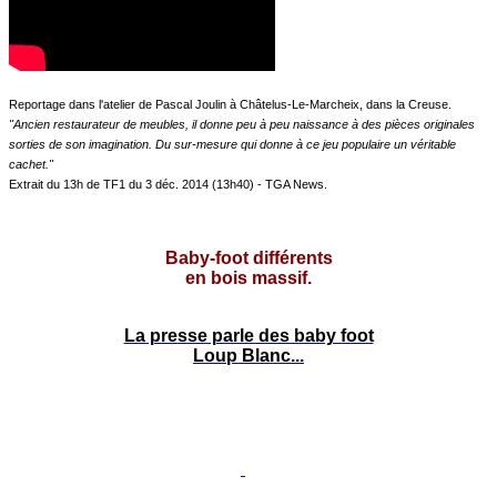
Reportage dans l'atelier de Pascal Joulin à Châtelus-Le-Marcheix, dans la Creuse.
"Ancien restaurateur de meubles, il donne peu à peu naissance à des pièces originales
sorties de son imagination. Du sur-mesure qui donne à ce jeu populaire un véritable
cachet."
Extrait du 13h de TF1 du 3 déc. 2014 (13h40) - TGA News.
Baby-foot différents
en bois massif.
La presse parle des baby foot
Loup Blanc...